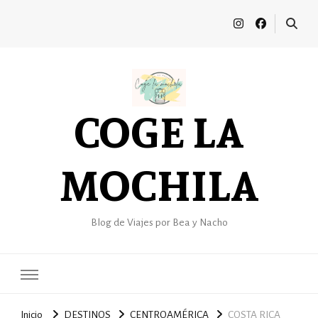
COGE LA
MOCHILA
Blog de Viajes por Bea y Nacho
Inicio
DESTINOS
CENTROAMÉRICA
COSTA RICA