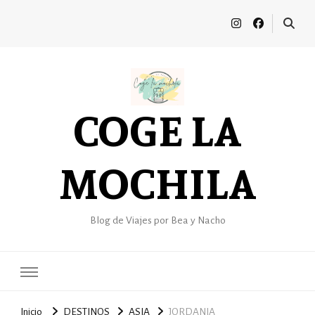
COGE LA
MOCHILA
Blog de Viajes por Bea y Nacho
Inicio
DESTINOS
ASIA
JORDANIA