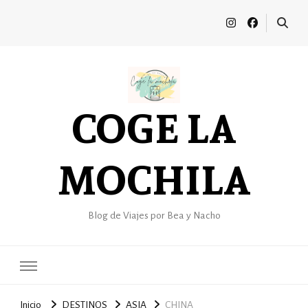
COGE LA
MOCHILA
Blog de Viajes por Bea y Nacho
Inicio
DESTINOS
ASIA
CHINA