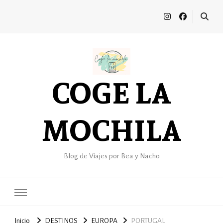
COGE LA
MOCHILA
Blog de Viajes por Bea y Nacho
Inicio
DESTINOS
EUROPA
PORTUGAL