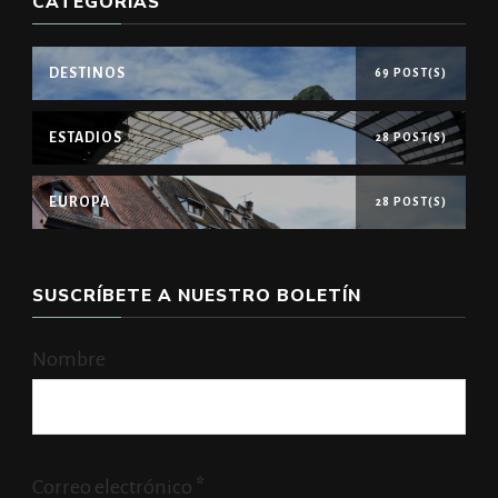
CATEGORÍAS
DESTINOS
69 POST(S)
ESTADIOS
28 POST(S)
EUROPA
28 POST(S)
SUSCRÍBETE A NUESTRO BOLETÍN
Nombre
Correo electrónico
*