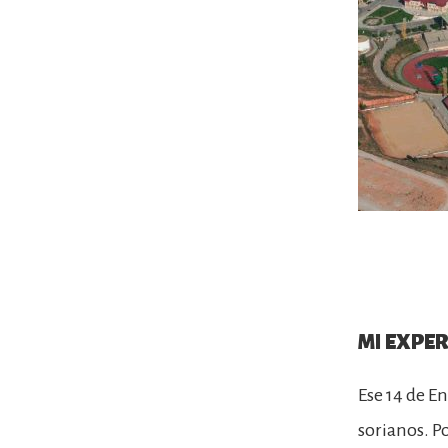
MI EXPER
Ese 14 de E
sorianos. Po