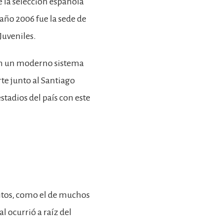
 la selección española
l año 2006 fue la sede de
 Juveniles.
on un moderno sistema
rte junto al Santiago
stadios del país con este
ritos, como el de muchos
l ocurrió a raíz del