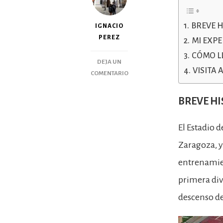
BREVE H
IGNACIO
PEREZ
MI EXPE
CÓMO L
DEJA UN
VISITA 
COMENTARIO
BREVE HI
El Estadio d
Zaragoza, y 
entrenamien
primera div
descenso de