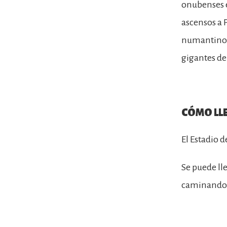
onubenses el
ascensos a 
numantino y 
gigantes de
CÓMO LL
El Estadio d
Se puede ll
caminando d