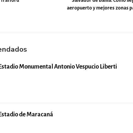
 Trafford
Salvador de Bahía: Cómo lle
aeropuerto y mejores zonas p
endados
Estadio Monumental Antonio Vespucio Liberti
Estadio de Maracaná