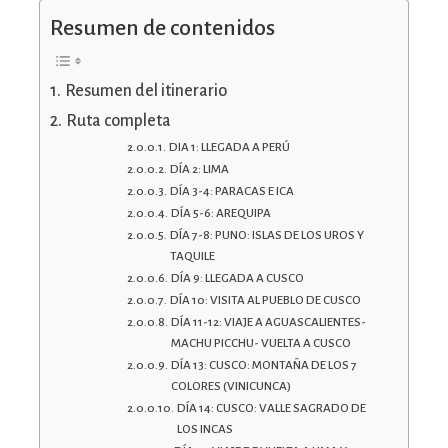
Resumen de contenidos
Resumen del itinerario
Ruta completa
DIA 1: LLEGADA A PERÚ
DÍA 2: LIMA
DÍA 3-4: PARACAS E ICA
DÍA 5-6: AREQUIPA
DÍA 7-8: PUNO: ISLAS DE LOS UROS Y
TAQUILE
DÍA 9: LLEGADA A CUSCO
DÍA 10: VISITA AL PUEBLO DE CUSCO
DÍA 11-12: VIAJE A AGUASCALIENTES-
MACHU PICCHU- VUELTA A CUSCO
DÍA 13: CUSCO: MONTAÑA DE LOS 7
COLORES (VINICUNCA)
DÍA 14: CUSCO: VALLE SAGRADO DE
LOS INCAS