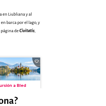
 en Liubliana y al
o en barca por el lago, y
a página de
Civitatis
,
zona?