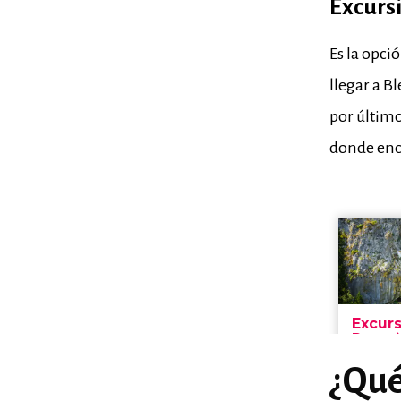
Excurs
Es la opci
llegar a Bl
por último
donde enco
¿Qué