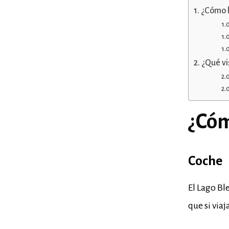
¿Cómo l
¿Qué vi
¿Cóm
Coche
El Lago Bl
que si via