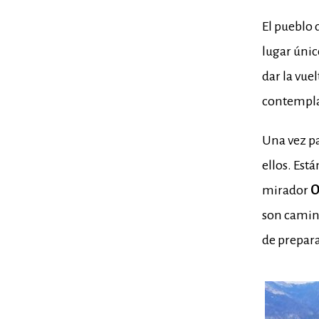
El pueblo 
lugar únic
dar la vu
contemplar
Una vez pa
ellos. Est
mirador
O
son camino
de prepar