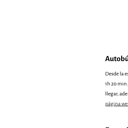
Autob
Desde la e
1h 20 min.
llegar, ad
página w